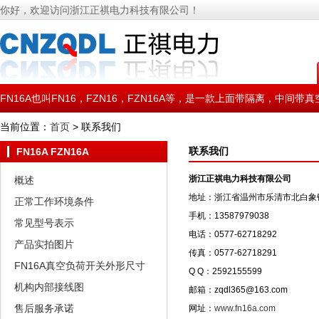
你好，欢迎访问浙江正祺电力科技有限公司！
FN16A也叫FN16，FZN16，FZN16A等，是一款上面带隔离，
使用此款真空负荷开关。
当前位置：
首页
> 联系我们
联系我们
FN16A FZN16A
浙江正祺电力科技有限公司
概述
地址：浙江省温州市乐清市北白象
正常工作环境条件
手机：13587979038
常见型号表示
电话：0577-62718292
产品实拍图片
传真：0577-62718291
FN16A真空负荷开关外形尺寸
Q Q：2592155599
机构内部接线图
邮箱：zqdl365@163.com
售后服务承诺
网址：
www.fn16a.com